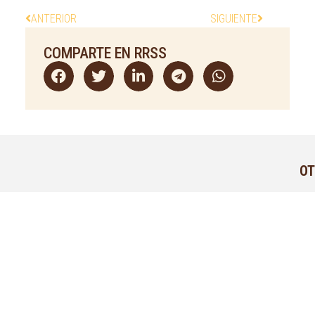
ANTERIOR
SIGUIENTE
COMPARTE EN RRSS
OT
CL
TA
PI
MI
BL
ÁR