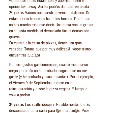
vamos que todas están ricas y además tienen la
opción take away. Asi las podéis disfrutar en casita.
2ª parte.
Vamos con nuestros vecinos italianos. De
estas pizzas te comes hasta los bordes. Por lo que
no hay mucho más que decir. Una masa con un grosor
en su justa medida, ni demasiado fina ni demasiado
gruesa.
En cuanto a la carta de pizzas, tienen una gran
variedad. Tantas que por muy delicad@, vegetariano,..
encuentras tu
pizza
.
Por mis gustos gastronómicos, cuanto más queso
mejor pero aún no he probado ninguna que no me
guste (y he probado ya unas cuantas). Por el ejemplo,
el Viernes 9 de Septiembre estuve en la
reinauguración y probé la pizza vegana. Y luego la
volví a probar.
3ª parte.
Los «saltimbocas». Posiblemente, lo más
desconocido de la carta para l@s murcian@s. Pues